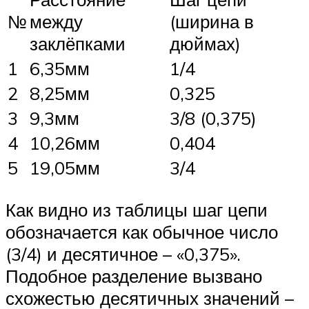
№
между
(ширина в
заклёпками
дюймах)
1
6,35мм
1/4
2
8,25мм
0,325
3
9,3мм
3/8 (0,375)
4
10,26мм
0,404
5
19,05мм
3/4
Как видно из таблицы шаг цепи
обозначается как обычное число
(3/4) и десятичное – «0,375».
Подобное разделение вызвано
схожестью десятичных значений –