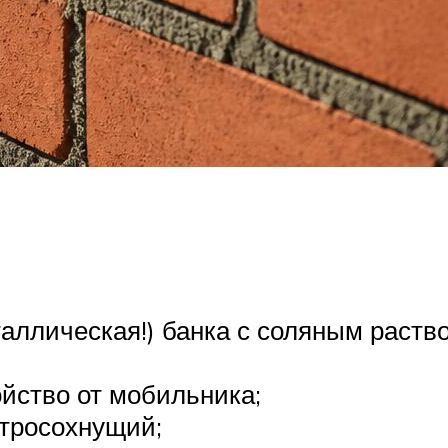
таллическая!) банка с соляным раств
ойство от мобильника;
стросохнущий;