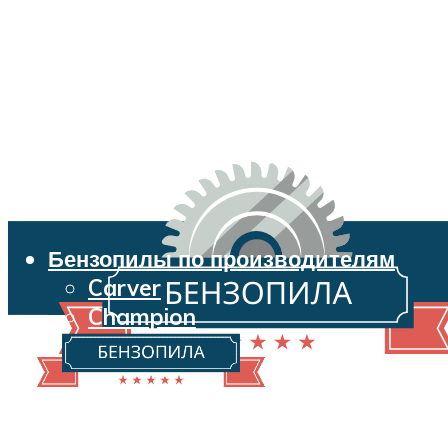
Бензопилы по производителям
Carver
Champion
Echo
Husqvarna
Huter
Makita