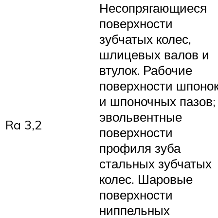
Несопрягающиеся
поверхности
зубчатых колес,
шлицевых валов и
втулок. Рабочие
поверхности шпоно
и шпоночных пазов;
эвольвентные
Ra 3,2
поверхности
профиля зуба
стальных зубчатых
колес. Шаровые
поверхности
ниппельных