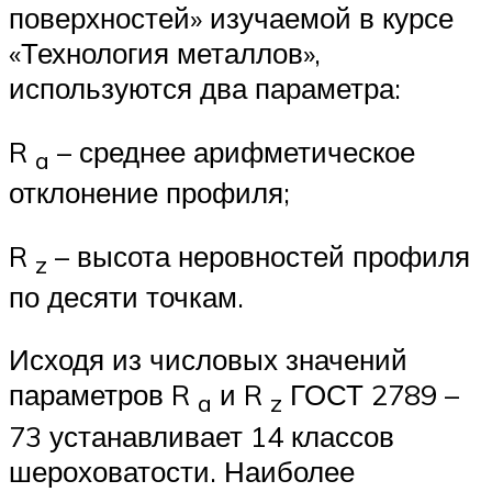
поверхностей» изучаемой в курсе
«Технология металлов»,
используются два параметра:
R
– среднее арифметическое
a
отклонение профиля;
R
– высота неровностей профиля
z
по десяти точкам.
Исходя из числовых значений
параметров R
и R
ГОСТ 2789 –
a
z
73 устанавливает 14 классов
шероховатости. Наиболее