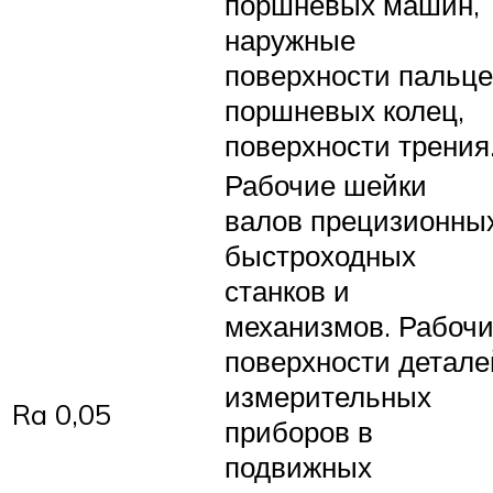
поршневых машин,
наружные
поверхности пальц
поршневых колец,
поверхности трения
Рабочие шейки
валов прецизионны
быстроходных
станков и
механизмов. Рабоч
поверхности детале
измерительных
Ra 0,05
приборов в
подвижных