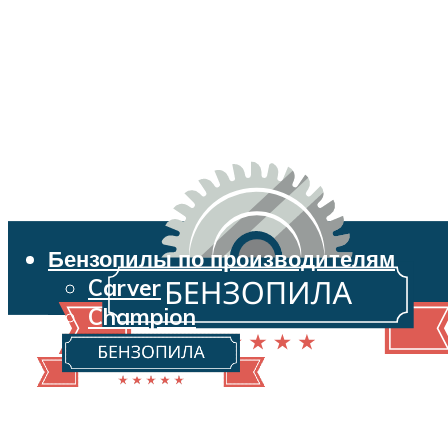
Бензопилы по производителям
Carver
Champion
Echo
Husqvarna
Huter
Makita