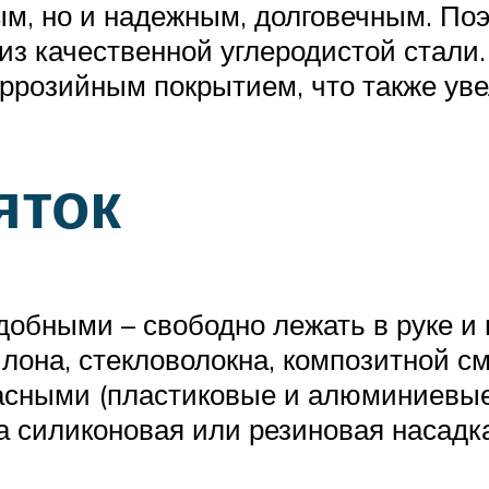
ым, но и надежным, долговечным. Поэ
з качественной углеродистой стали. 
розийным покрытием, что также уве
яток
обными – свободно лежать в руке и в
лона, стекловолокна, композитной с
асными (пластиковые и алюминиевые 
а силиконовая или резиновая насадка