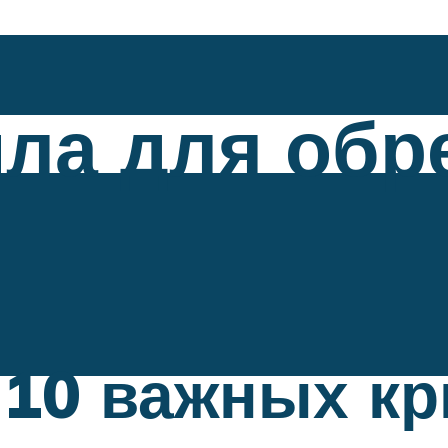
ла для обр
 10 важных к