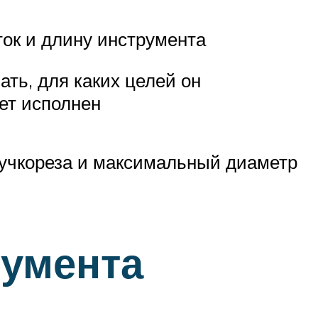
ок и длину инструмента
ть, для каких целей он
дет исполнен
сучкореза и максимальный диаметр
румента