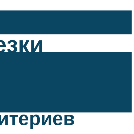
езки
ритериев