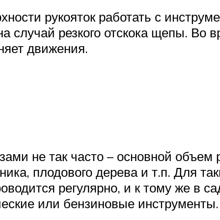
хности рукояток работать с инструм
а случай резкого отскока щепы. Во 
няет движения.
ами не так часто – основной объем 
рника, плодового дерева и т.п. Для т
оводится регулярно, и к тому же в с
ческие или бензиновые инструменты.