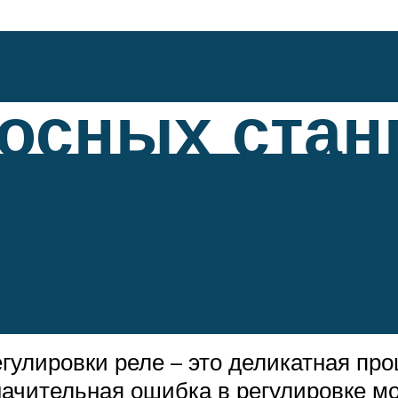
сосных стан
гулировке рел
гулировки реле – это деликатная про
начительная ошибка в регулировке м