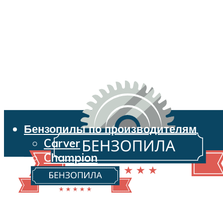
Бензопилы по производителям
Carver
Champion
Echo
Husqvarna
Huter
Makita