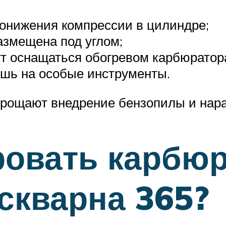
понижения компрессии в цилиндре;
азмещена под углом;
 оснащаться обогревом карбюратора 
ишь на особые инструменты.
упрощают внедрение бензопилы и на
ровать карбюр
скварна 365?