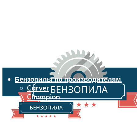
Бензопилы по производителям
Carver
Champion
Echo
Husqvarna
Huter
Makita