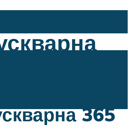
ускварна
скварна 365