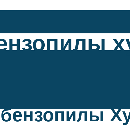
ензопилы х
 бензопилы Ху