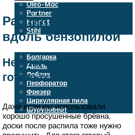
Oleo-Mac
Partner
Распил бревна
Patriot
Stihl
вдоль бензопилой
Бензопилы
Электроинструменты
Болгарка
Немного о сушке
Дрель
готовых слэбов
Лобзик
Перфоратор
Фрезер
Циркулярная пила
Даже если вы использовали
Шуруповерт
хорошо просушенные брёвна,
доски после распила тоже нужно
Меню