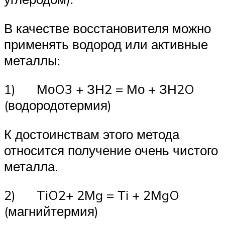
В качестве восстановителя можно
применять водород или активные
металлы:
1) МоO3 + ЗН2 = Мо + ЗН2O
(водородотермия)
К достоинствам этого метода
относится получение очень чистого
металла.
2) TiO2+ 2Мg = Тi + 2МgO
(магнийтермия)