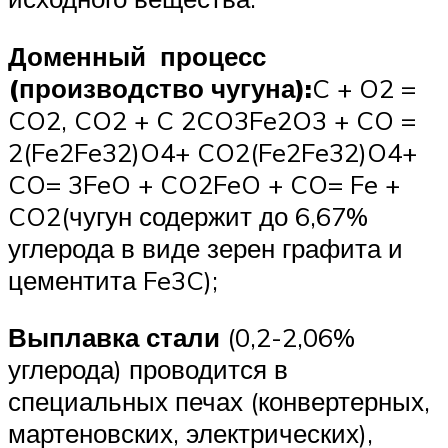
Доменный процесс
(производство чугуна):
C + O2 =
CO2, CO2 + C 2CO3Fe2O3 + CO =
2(Fe2Fe32)O4+ CO2(Fe2Fe32)O4+
CO= 3FeO + CO2FeO + CO= Fe +
CO2(чугун содержит до 6,67%
углерода в виде зерен графита и
цементита Fe3C);
Выплавка стали
(0,2-2,06%
углерода) проводится в
специальных печах (конвертерных,
мартеновских, электрических),