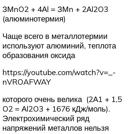
ЗМnO2 + 4Аl = ЗМn + 2Аl2O3
(алюминотермия)
Чаще всего в металлотермии
используют алюминий, теплота
образования оксида
https://youtube.com/watch?v=_-
nVROAFWAY
которого очень велика (2А1 + 1,5
O2 = Аl2O3 + 1676 кДж/моль).
Электрохимический ряд
напряжений металлов нельзя