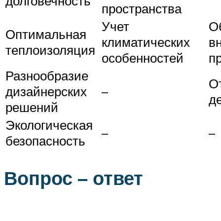
долговечность
пространства
Учет
О
Оптимальная
климатических
в
теплоизоляция
особенностей
п
Разнообразие
О
дизайнерских
–
д
решений
Экологическая
–
–
безопасность
Вопрос – ответ