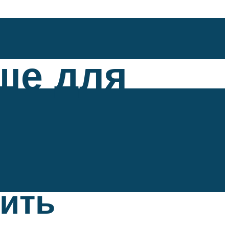
ше для
тить