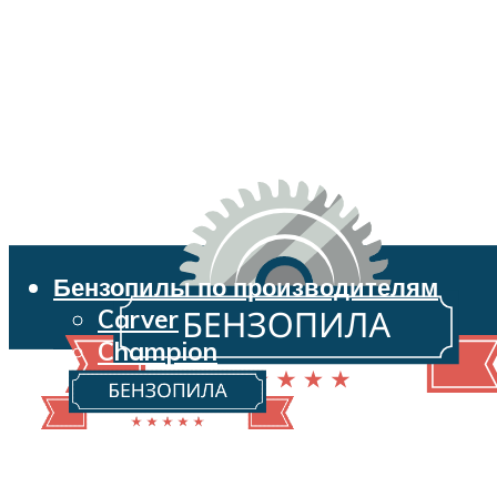
Бензопилы по производителям
Carver
Champion
Echo
Husqvarna
Huter
Makita