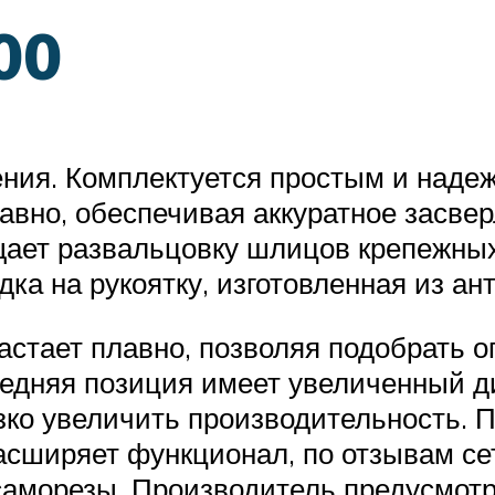
00
ения. Комплектуется простым и наде
авно, обеспечивая аккуратное засве
ает развальцовку шлицов крепежных
ка на рукоятку, изготовленная из ан
астает плавно, позволяя подобрать 
дняя позиция имеет увеличенный ди
езко увеличить производительность. 
асширяет функционал, по отзывам се
аморезы. Производитель предусмотр