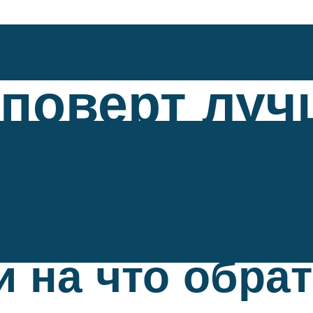
поверт луч
и на что обра