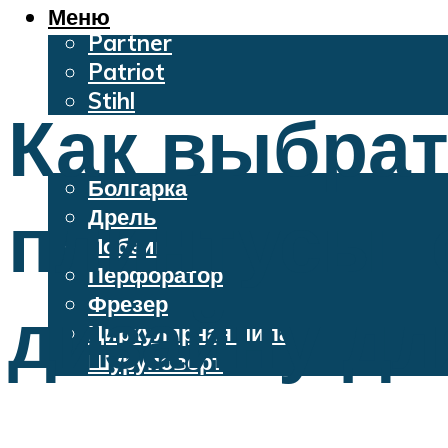
Oleo-Mac
Меню
Partner
Patriot
Stihl
Как выбра
Бензопилы
Электроинструменты
Болгарка
плинтусы: 
Дрель
Лобзик
Перфоратор
Фрезер
дизайну дл
Циркулярная пила
Шуруповерт
Меню