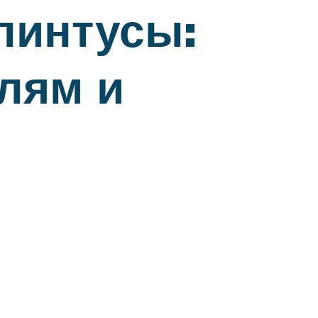
линтусы:
лям и