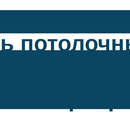
ть потолоч
советы по 
я интерьер