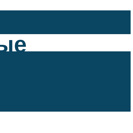
ные
выбору и
а