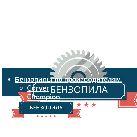
Бензопилы по производителям
Carver
Champion
Echo
Husqvarna
Huter
Makita