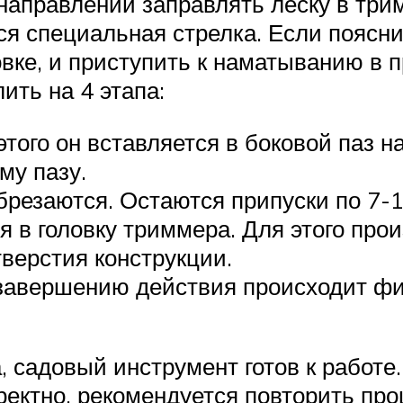
направлении заправлять леску в три
ся специальная стрелка. Если поясн
овке, и приступить к наматыванию в
ть на 4 этапа:
того он вставляется в боковой паз на
му пазу.
резаются. Остаются припуски по 7-1
 в головку триммера. Для этого прои
верстия конструкции.
 завершению действия происходит ф
 садовый инструмент готов к работе.
ректно, рекомендуется повторить про