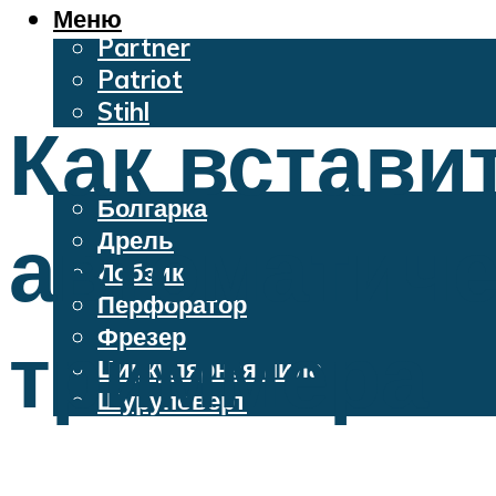
Oleo-Mac
Меню
Partner
Patriot
Stihl
Как встави
Бензопилы
Электроинструменты
Болгарка
автоматиче
Дрель
Лобзик
Перфоратор
Фрезер
триммера
Циркулярная пила
Шуруповерт
Меню