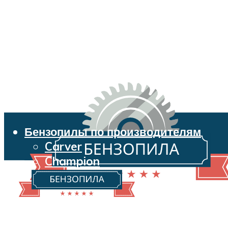
Бензопилы по производителям
Carver
Champion
Echo
Husqvarna
Huter
Makita