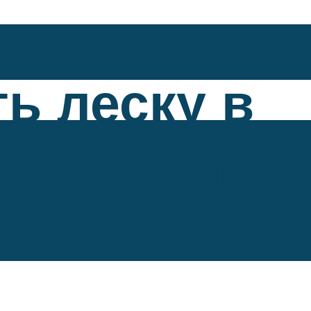
ть леску в
скую катуш