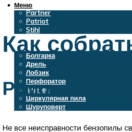
Oleo-Mac
Меню
Partner
Patriot
Stihl
Как собрат
Бензопилы
Электроинструменты
Болгарка
Дрель
Лобзик
Ремонт свои
Перфоратор
Фрезер
Циркулярная пила
Шуруповерт
Меню
Не все неисправности бензопилы св