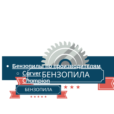
Бензопилы по производителям
Carver
Champion
Echo
Husqvarna
Huter
Makita