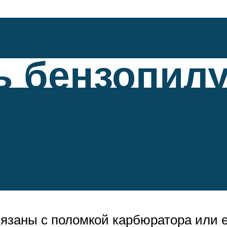
ь бензопилу
ми руками
язаны с поломкой карбюратора или е