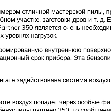
имером отличной мастерской пилы, 
бном участке, заготовки дров и т. д.
Partner 350 является очень необход
 уровнях нагрузок.
 хромированную внутреннюю поверхно
тационный срок прибора. Эта бензоп
егате задействована система воздухо
боте воздух попадет через особые фи
ензопилы партнер 350, то сообщаем,