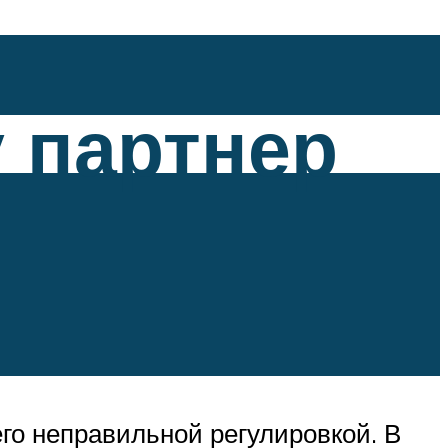
 партнер
го неправильной регулировкой. В