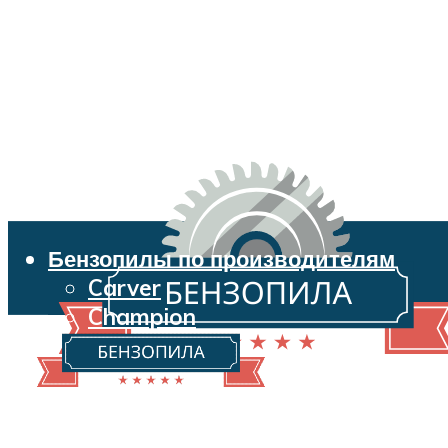
Бензопилы по производителям
Carver
Champion
Echo
Husqvarna
Huter
Makita