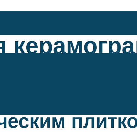
я керамогр
гаркой
ческим плитк