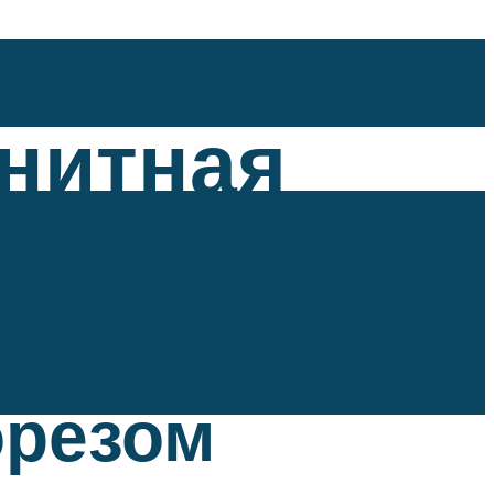
анитная
орезом