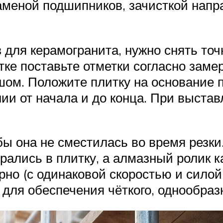
аменой подшипников, зачисткой напра
з для керамогранита, нужно снять т
ке поставьте отметки согласно замер
ом. Положите плитку на основание п
ии от начала и до конца. При выстав
бы она не сместилась во время резки
ирались в плитку, а алмазный ролик 
рно (с одинаковой скоростью и силой
для обеспечения чёткого, однообразн