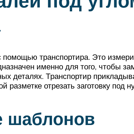
алей под угл
а
с помощью транспортира. Это измер
дназначен именно для того, чтобы за
ных деталях. Транспортир прикладыва
й разметке отрезать заготовку под н
е шаблонов