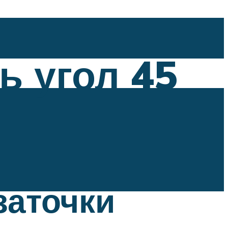
ь угол 45
заточки