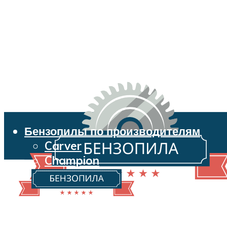
Бензопилы по производителям
Carver
Champion
Echo
Husqvarna
Huter
Makita