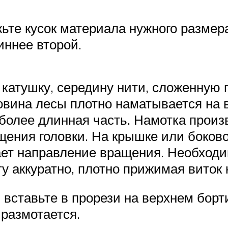
те кусок материала нужного размера
иннее второй.
катушку, середину нити, сложенную 
овина лесы плотно наматывается на 
олее длинная часть. Намотка произв
ения головки. На крышке или боково
ает направление вращения. Необходи
у аккуратно, плотно прижимая виток к
ставьте в прорези на верхнем борти
размотается.