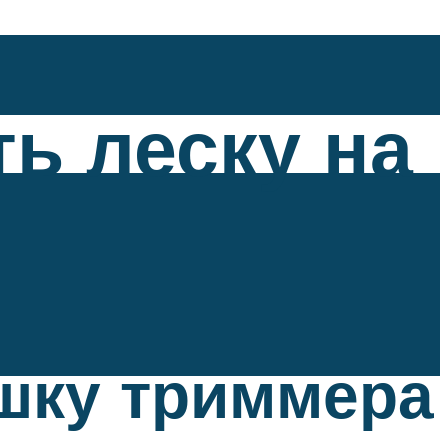
ь леску на
ушку триммера