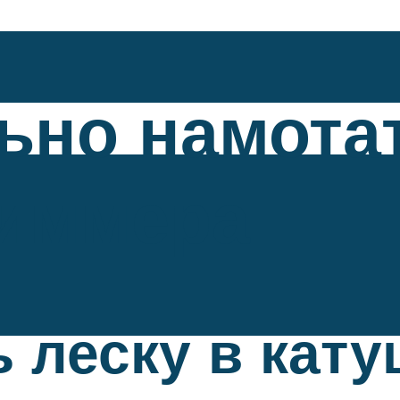
ьно намотат
риммера
ь леску в кат