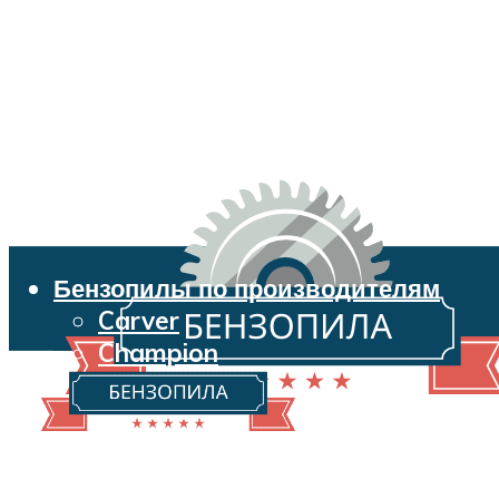
Бензопилы по производителям
Carver
Champion
Echo
Husqvarna
Huter
Makita