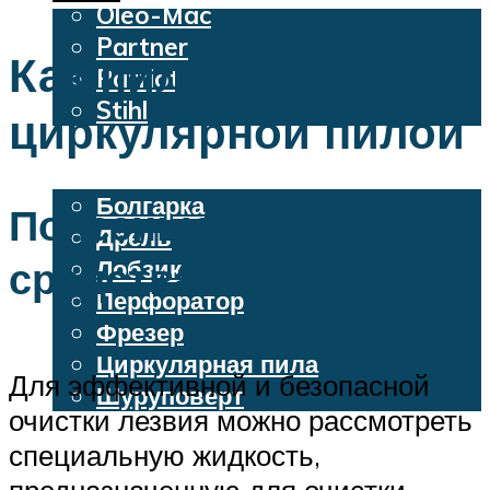
Oleo-Mac
Partner
Как пилить
Patriot
Stihl
циркулярной пилой
Бензопилы
Электроинструменты
Болгарка
Полезные чистящие
Дрель
средства.
Лобзик
Перфоратор
Фрезер
Циркулярная пила
Для эффективной и безопасной
Шуруповерт
очистки лезвия можно рассмотреть
специальную жидкость,
Меню