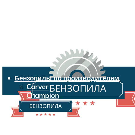
Бензопилы по производителям
Carver
Champion
Echo
Husqvarna
Huter
Makita