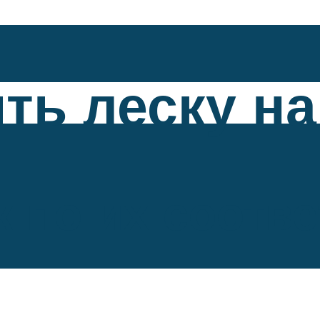
ить леску н
 по их соотве