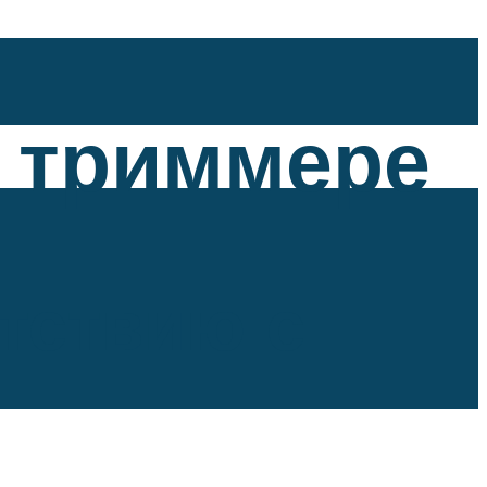
а триммере
тствию с