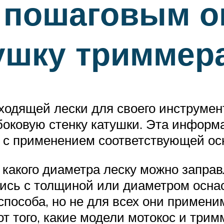
 пошаговым о
ушку триммер
одящей лески для своего инструмен
 боковую стенку катушки. Эта инфор
я с применением соответствующей ос
какого диаметра леску можно заправ
ись с толщиной или диаметром оснаст
 способа, но не для всех они примен
от того, какие модели мотокос и трим