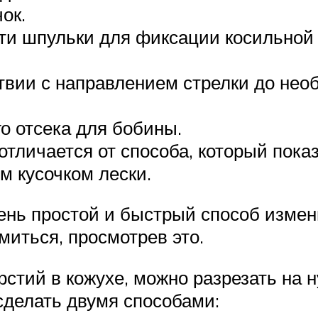
ок.
ти шпульки для фиксации косильной 
твии с направлением стрелки до нео
о отсека для бобины.
тличается от способа, который показ
 кусочком лески.
чень простой и быстрый способ измен
миться, просмотрев это.
стий в кожухе, можно разрезать на н
 сделать двумя способами: