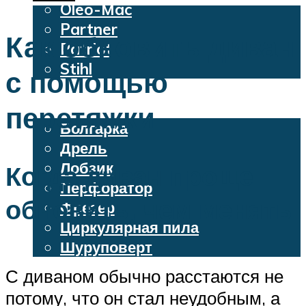
Oleo-Mac
Partner
Как обновить диван
Patriot
Stihl
с помощью
Бензопилы
Электроинструменты
перетяжки
Болгарка
Дрель
Лобзик
Когда диван проще
Перфоратор
обновить, чем менять
Фрезер
Циркулярная пила
Шуруповерт
С диваном обычно расстаются не
Меню
потому, что он стал неудобным, а