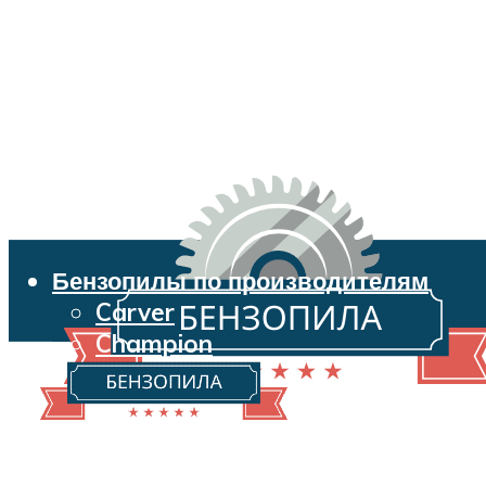
Бензопилы по производителям
Carver
Champion
Echo
Husqvarna
Huter
Makita