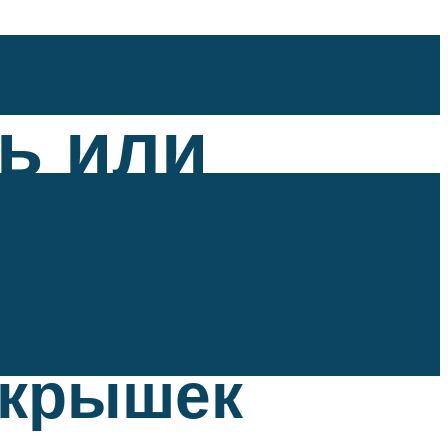
ь или
окрышек