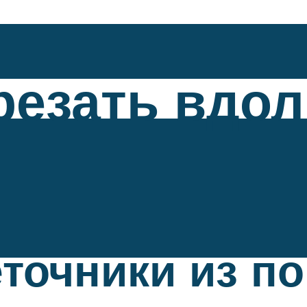
резать вдол
точники из п