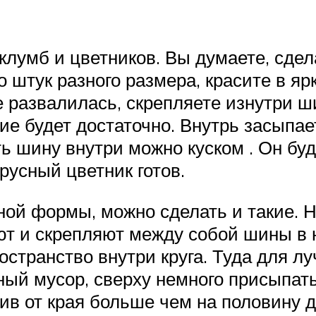
 клумб и цветников. Вы думаете, сд
о штук разного размера, красите в я
не развалилась, скрепляете изнутри
ие будет достаточно. Внутрь засыпае
ь шину внутри можно куском . Он бу
русный цветник готов.
ой формы, можно сделать и такие. Н
т и скрепляют между собой шины в 
остранство внутри круга. Туда для 
ный мусор, сверху немного присыпат
пив от края больше чем на половину