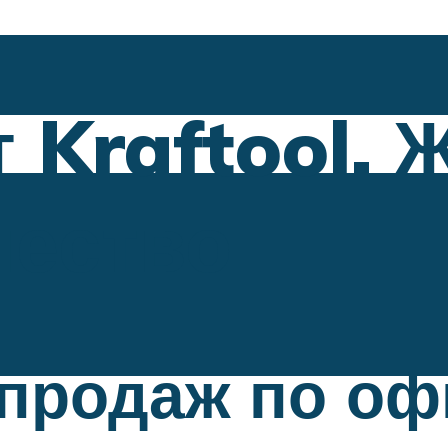
 Kraftool. 
чество
 продаж по о