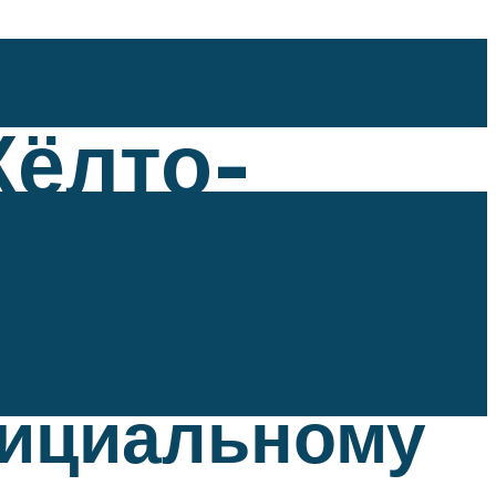
Жёлто-
фициальному