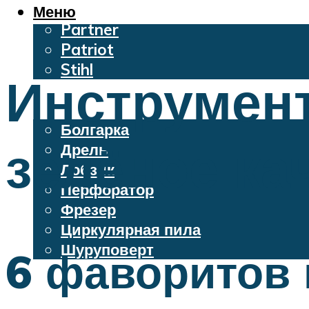
Oleo-Mac
Меню
Partner
Patriot
Stihl
Инструмент
Бензопилы
Электроинструменты
Болгарка
зелёное ка
Дрель
Лобзик
Перфоратор
Фрезер
Циркулярная пила
Шуруповерт
6 фаворитов
Меню