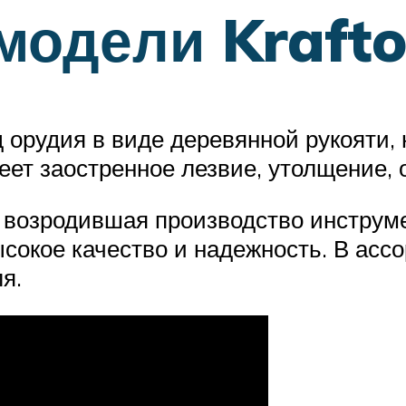
одели Krafto
орудия в виде деревянной рукояти, 
еет заостренное лезвие, утолщение, 
 возродившая производство инструм
сокое качество и надежность. В асс
я.