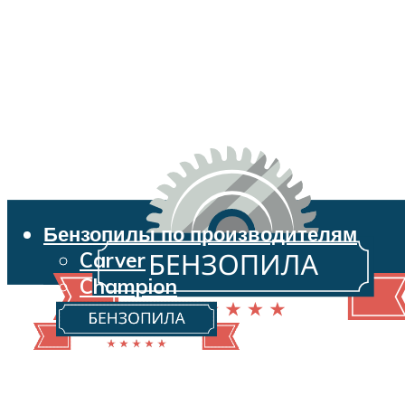
Бензопилы по производителям
Carver
Champion
Echo
Husqvarna
Huter
Makita