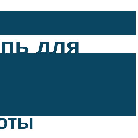
епь для
оты