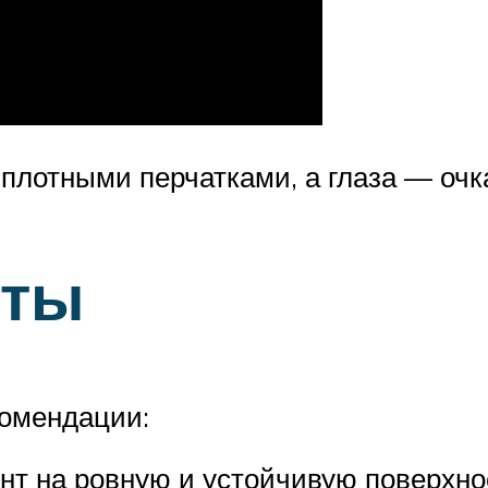
 плотными перчатками, а глаза — очк
еты
комендации:
нт на ровную и устойчивую поверхн