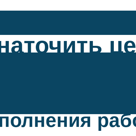
наточить ц
полнения раб