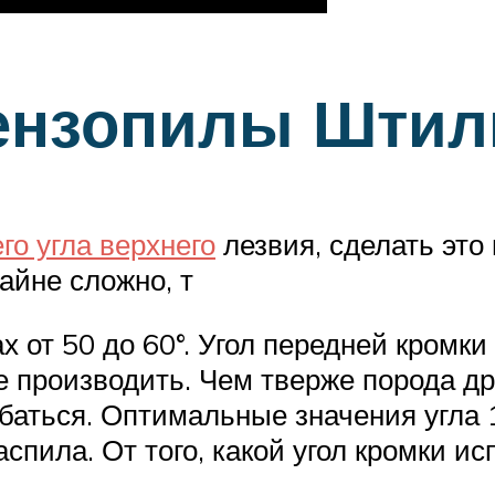
бензопилы Штил
го угла верхнего
лезвия, сделать это
айне сложно, т
ах от 50 до 60°. Угол передней кромк
те производить. Чем тверже порода д
ибаться. Оптимальные значения угла 
спила. От того, какой угол кромки ис