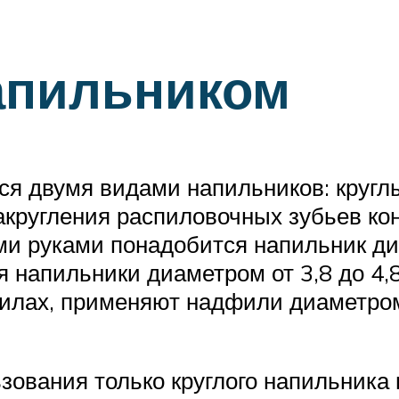
апильником
ся двумя видами напильников: кругл
кругления распиловочных зубьев кон
ми руками понадобится напильник ди
я напильники диаметром от 3,8 до 4,
лах, применяют надфили диаметром о
ования только круглого напильника н