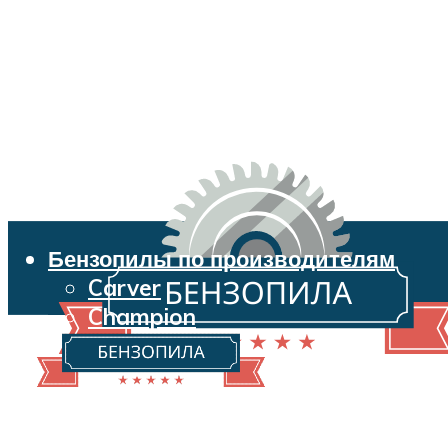
Бензопилы по производителям
Carver
Champion
Echo
Husqvarna
Huter
Makita