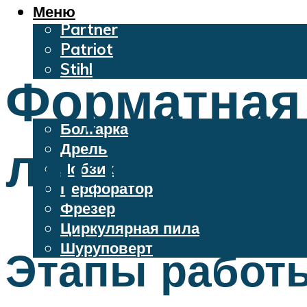
Oleo-Mac
Меню
Partner
Patriot
Stihl
Форматная
Бензопилы
Электроинструменты
Болгарка
лдсп
Дрель
Лобзик
Перфоратор
Фрезер
Циркулярная пила
Шуруповерт
Этапы работ
Меню