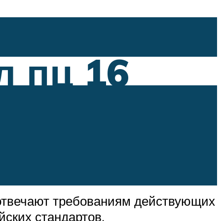
л пц 16
 отвечают требованиям действующих
ских стандартов.