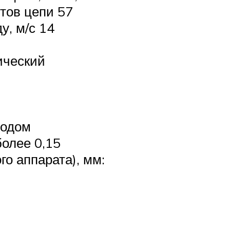
тов цепи 57
у, м/с 14
ический
водом
более 0,15
о аппарата), мм: