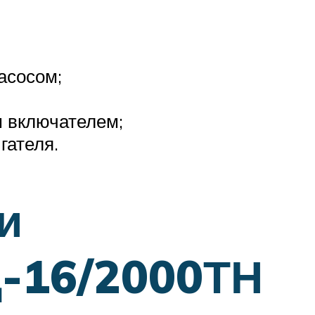
асосом;
м включателем;
гателя.
и
Ц-16/2000ТН