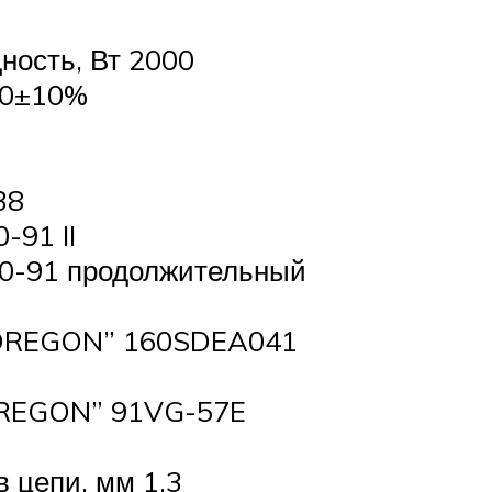
ость, Вт 2000
20±10%
38
-91 II
.0-91 продолжительный
“OREGON” 160SDEA041
OREGON” 91VG-57E
 цепи, мм 1,3