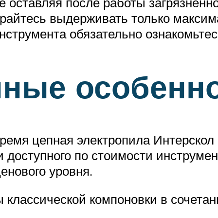
не оставляя после работы загрязнённ
райтесь выдерживать только максим
струмента обязательно ознакомьтесь
нные особенн
ремя цепная электропила Интерскол
и доступного по стоимости инструме
енового уровня.
 классической компоновки в сочета