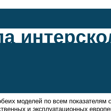
а интерско
ства
обеих моделей по всем показателям
твенных и эксплуатационных европей