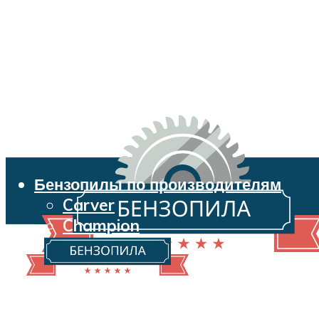
Бензопилы по производителям
Carver
Champion
Echo
Husqvarna
Huter
Makita