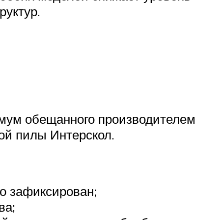
руктур.
нимум обещанного производителем
ой пилы Интерскол.
но зафиксирован;
ва;