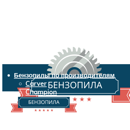
Бензопилы по производителям
Carver
Champion
Echo
Husqvarna
Huter
Makita