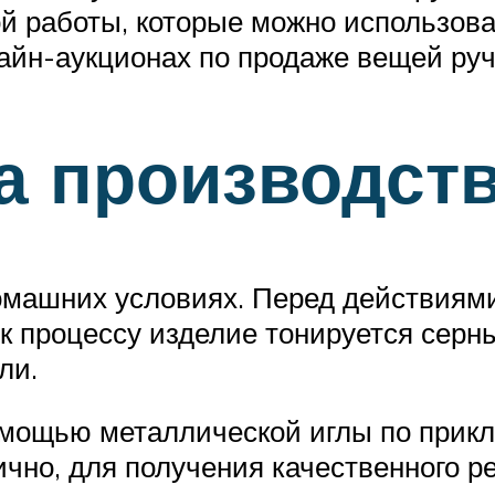
 работы, которые можно использоват
айн-аукционах по продаже вещей ру
а производст
домашних условиях. Перед действиями
 к процессу изделие тонируется серн
ли.
мощью металлической иглы по прикле
но, для получения качественного ре