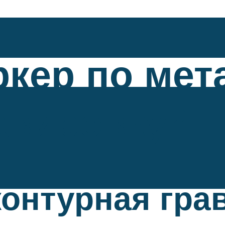
кер по мета
авировку?
контурная гра