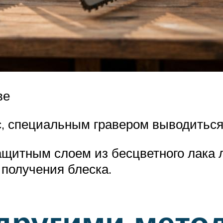
ве
, специальным гравером выводиться
ащитным слоем из бесцветного лака 
 получения блеска.
другими мето