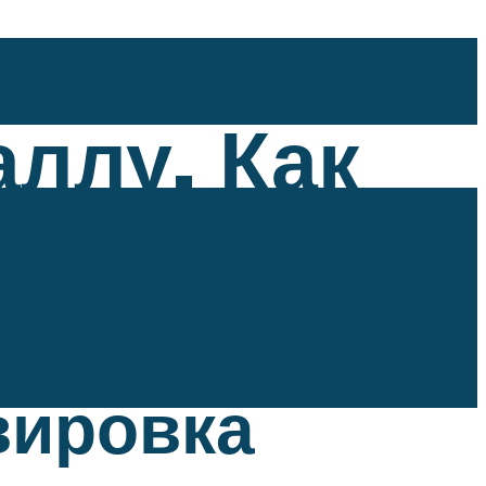
ллу. Как
вировка