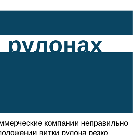
в рулонах
коммерческие компании неправильно
положении витки рулона резко