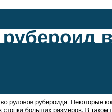
 рубероид 
 советы
тво рулонов рубероида. Некоторые 
в стопки больших размеров. В таком 