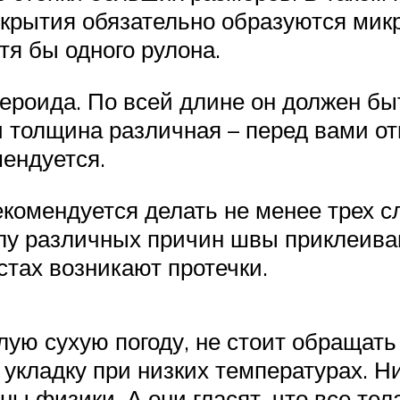
окрытия обязательно образуются мик
тя бы одного рулона.
ероида. По всей длине он должен бы
 толщина различная – перед вами отк
мендуется.
рекомендуется делать не менее трех с
илу различных причин швы приклеив
стах возникают протечки.
лую сухую погоду, не стоит обращат
укладку при низких температурах. Ни
ы физики. А они гласят, что все те