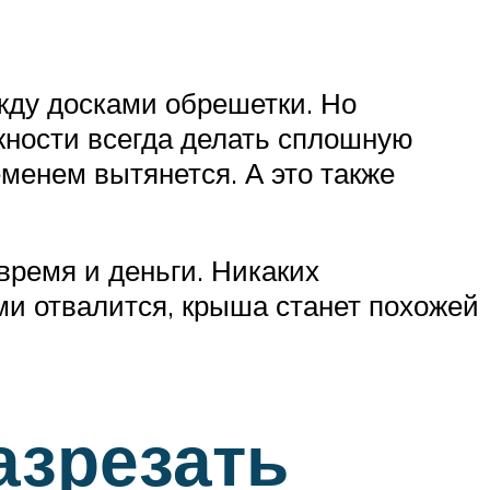
жду досками обрешетки. Но
жности всегда делать сплошную
еменем вытянется. А это также
время и деньги. Никаких
ми отвалится, крыша станет похожей
азрезать