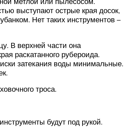
нной метлой или пылесосом.
стью выступают острые края досок,
убанком. Нет таких инструментов –
у. В верхней части она
края раскатанного рубероида.
 риски затекания воды минимальные.
ек.
ховочного троса.
инструменты будут под рукой.