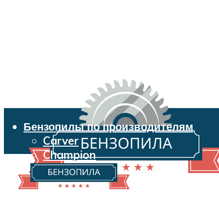
Бензопилы по производителям
Carver
Champion
Echo
Husqvarna
Huter
Makita