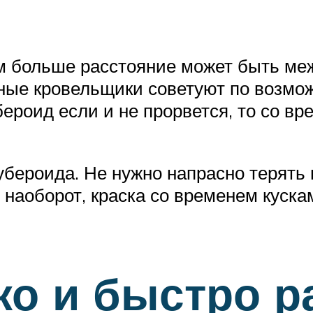
ем больше расстояние может быть ме
тные кровельщики советуют по возмо
ероид если и не прорвется, то со вр
убероида. Не нужно напрасно терять 
 наоборот, краска со временем куска
гко и быстро р