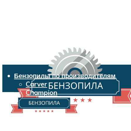
Бензопилы по производителям
Carver
Champion
Echo
Husqvarna
Huter
Makita