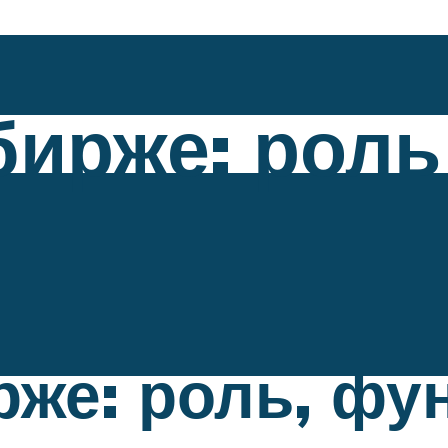
бирже: роль
рже: роль, фу