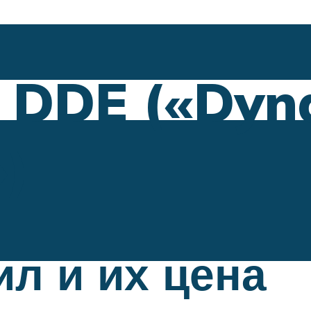
DDE («Dyna
)
л и их цена