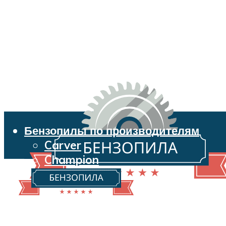
Бензопилы по производителям
Carver
Champion
Echo
Husqvarna
Huter
Makita