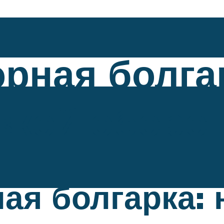
рная болга
вкой оборо
ая болгарка: 