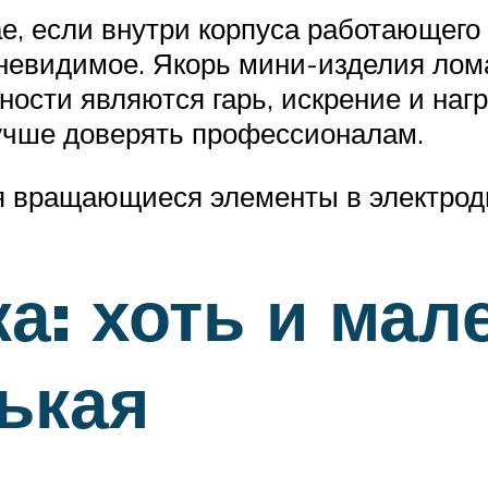
ае, если внутри корпуса работающег
 невидимое. Якорь мини-изделия лома
сти являются гарь, искрение и нагре
лучше доверять профессионалам.
оя вращающиеся элементы в электрод
а: хоть и мал
ькая