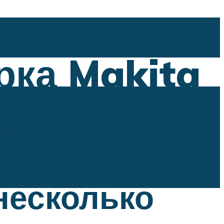
рка Makita
тов
несколько