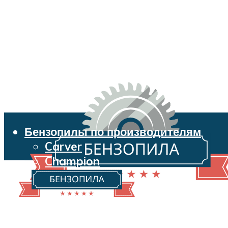
Бензопилы по производителям
Carver
Champion
Echo
Husqvarna
Huter
Makita